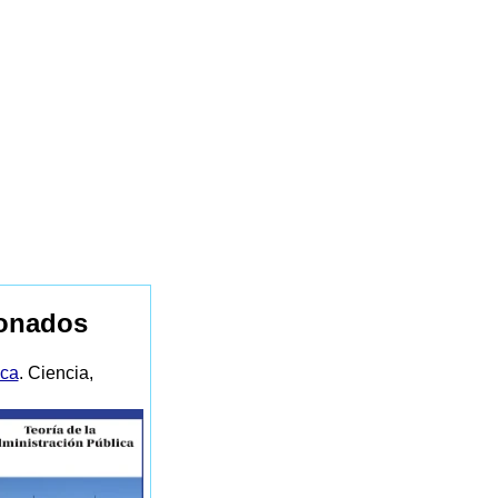
ionados
ica
. Ciencia,