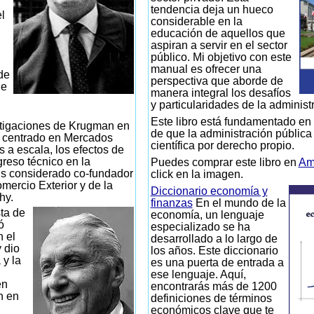
tendencia deja un hueco
l
considerable en la
educación de aquellos que
aspiran a servir en el sector
público. Mi objetivo con este
manual es ofrecer una
de
perspectiva que aborde de
de
manera integral los desafíos
y particularidades de la administ
Este libro está fundamentado en 
tigaciones de Krugman en
de que la administración pública
n centrado en Mercados
científica por derecho propio.
s a escala, los efectos de
greso técnico en la
Puedes comprar este libro en
Am
s considerado co-fundador
click en la imagen.
mercio Exterior y de la
Diccionario economía y
hy.
finanzas
En el mundo de la
ta de
economía, un lenguaje
ó
especializado se ha
n el
desarrollado a lo largo de
 dio
los años. Este diccionario
 y la
es una puerta de entrada a
ese lenguaje. Aquí,
en
encontrarás más de 1200
n en
definiciones de términos
económicos clave que te