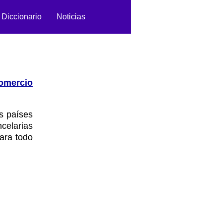
Diccionario
Noticias
omercio
s países
celarias
ara todo