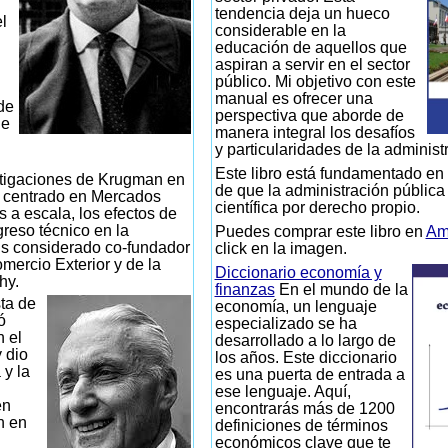
tendencia deja un hueco
l
considerable en la
educación de aquellos que
aspiran a servir en el sector
público. Mi objetivo con este
manual es ofrecer una
de
perspectiva que aborde de
de
manera integral los desafíos
y particularidades de la administ
Este libro está fundamentado en 
tigaciones de Krugman en
de que la administración pública
n centrado en Mercados
científica por derecho propio.
s a escala, los efectos de
greso técnico en la
Puedes comprar este libro en
Am
s considerado co-fundador
click en la imagen.
mercio Exterior y de la
Diccionario economía y
hy.
finanzas
En el mundo de la
ta de
economía, un lenguaje
ó
especializado se ha
n el
desarrollado a lo largo de
 dio
los años. Este diccionario
 y la
es una puerta de entrada a
ese lenguaje. Aquí,
en
encontrarás más de 1200
n en
definiciones de términos
económicos clave que te