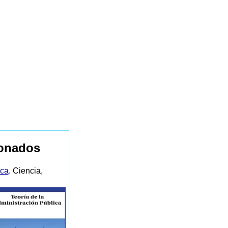
ionados
ica
. Ciencia,