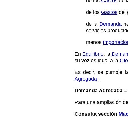
de los
Gastos
de l
de los
Gastos
del 
de la
Demanda
ne
servicios producid
menos
Importacio
En
Equilibrio
, la
Deman
su vez es igual a la
Ofe
Es decir, se cumple l
Agregada
:
Demanda Agregada
= 
Para una ampliación de
Consulta sección
Mac