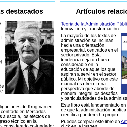
s destacados
Artículos relac
y
Teoría de la Administración Públ
Innovación y Transformación
La mayoría de los textos de
l
administración se inclinan
hacia una orientación
empresarial, centrados en el
sector privado. Esta
tendencia deja un hueco
l
considerable en la
educación de aquellos que
aspiran a servir en el sector
público. Mi objetivo con este
manual es ofrecer una
de
perspectiva que aborde de
de
manera integral los desafíos
y particularidades de la administ
Este libro está fundamentado en 
tigaciones de Krugman en
de que la administración pública
n centrado en Mercados
científica por derecho propio.
s a escala, los efectos de
greso técnico en la
Puedes comprar este libro en
Am
s considerado co-fundador
click en la imagen.