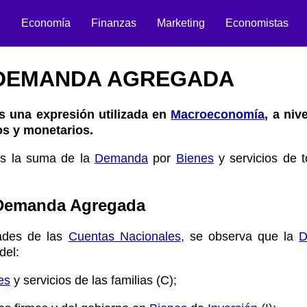
n
Economía
Finanzas
Marketing
Economistas
DEMANDA AGREGADA
 una expresión utilizada en
Macroeconomía
, a niv
s y monetarios.
s la suma de la
Demanda
por
Bienes
y servicios de t
Demanda Agregada
dades de las
Cuentas Nacionales
, se observa que la
D
del:
es
y servicios de las familias (C);