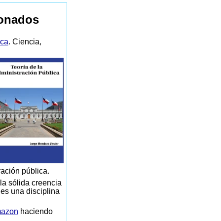
ionados
ica
. Ciencia,
ración pública.
la sólida creencia
 es una disciplina
azon
haciendo