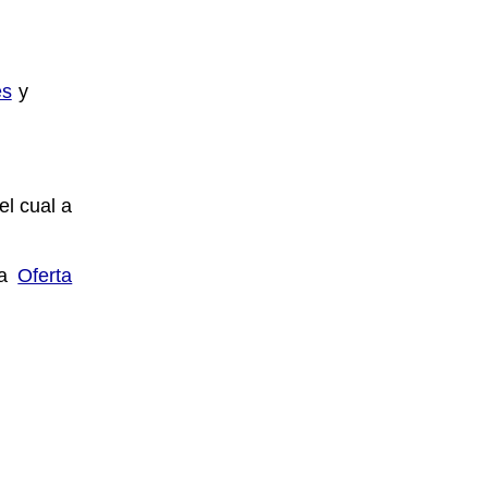
es
y
el cual a
la
Oferta