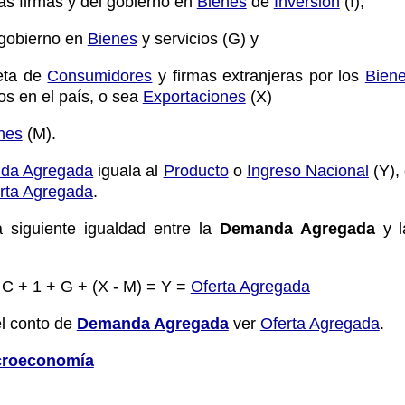
as firmas y del gobierno en
Bienes
de
Inversión
(I);
gobierno en
Bienes
y servicios (G) y
ta de
Consumidores
y firmas extranjeras por los
Bien
os en el país, o sea
Exportaciones
(X)
nes
(M).
da Agregada
iguala al
Producto
o
Ingreso Nacional
(Y), 
rta Agregada
.
a siguiente igualdad entre la
Demanda Agregada
y 
C + 1 + G + (X - M) = Y =
Oferta Agregada
l conto de
Demanda Agregada
ver
Oferta Agregada
.
roeconomía