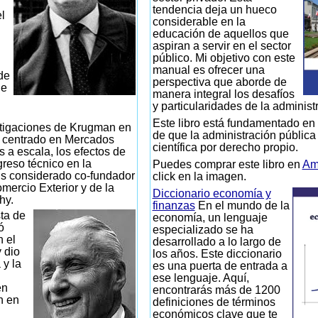
tendencia deja un hueco
l
considerable en la
educación de aquellos que
aspiran a servir en el sector
público. Mi objetivo con este
manual es ofrecer una
de
perspectiva que aborde de
de
manera integral los desafíos
y particularidades de la administ
Este libro está fundamentado en 
tigaciones de Krugman en
de que la administración pública
n centrado en Mercados
científica por derecho propio.
s a escala, los efectos de
greso técnico en la
Puedes comprar este libro en
Am
s considerado co-fundador
click en la imagen.
mercio Exterior y de la
Diccionario economía y
hy.
finanzas
En el mundo de la
ta de
economía, un lenguaje
ó
especializado se ha
n el
desarrollado a lo largo de
 dio
los años. Este diccionario
 y la
es una puerta de entrada a
ese lenguaje. Aquí,
en
encontrarás más de 1200
n en
definiciones de términos
económicos clave que te