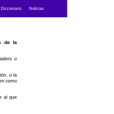
Diccionario
Noticias
n de la
iders o
ón, o la
nen como
 al que