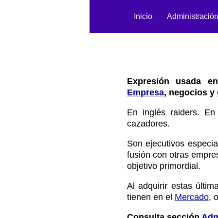
Inicio
Administració
Expresión usada en
Empresa
, negocios y 
En inglés raiders. E
cazadores.
Son ejecutivos especia
fusión con otras empre
objetivo primordial.
Al adquirir estas últi
tienen en el
Mercado
, 
Consulta sección
Adm