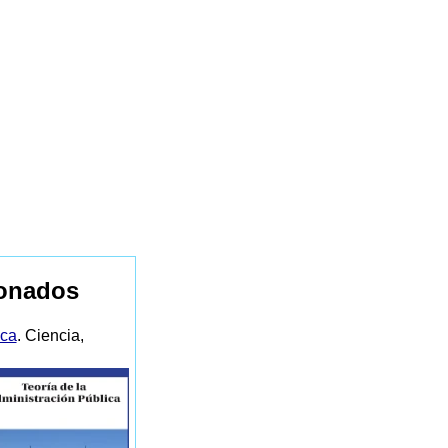
ionados
ica
. Ciencia,