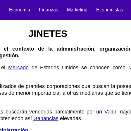
n
Economía
Finanzas
Marketing
Economistas
JINETES
 el contexto de la administración, organizació
gestión.
n el
Mercado
de Estados Unidos se conocen como ra
lizados de grandes corporaciones que buscan la posesi
sas de menor importancia, a otras medianas que se tie
mas buscarán venderlas parcialmente por un
Valor
mayor
obteniendo así
Ganancias
elevadas.
inistración