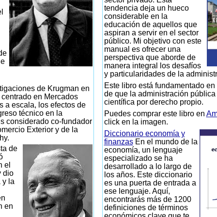
tendencia deja un hueco
l
considerable en la
educación de aquellos que
aspiran a servir en el sector
público. Mi objetivo con este
manual es ofrecer una
de
perspectiva que aborde de
de
manera integral los desafíos
y particularidades de la administ
Este libro está fundamentado en 
tigaciones de Krugman en
de que la administración pública
n centrado en Mercados
científica por derecho propio.
s a escala, los efectos de
greso técnico en la
Puedes comprar este libro en
Am
s considerado co-fundador
click en la imagen.
mercio Exterior y de la
Diccionario economía y
hy.
finanzas
En el mundo de la
ta de
economía, un lenguaje
ó
especializado se ha
n el
desarrollado a lo largo de
 dio
los años. Este diccionario
 y la
es una puerta de entrada a
ese lenguaje. Aquí,
en
encontrarás más de 1200
n en
definiciones de términos
económicos clave que te