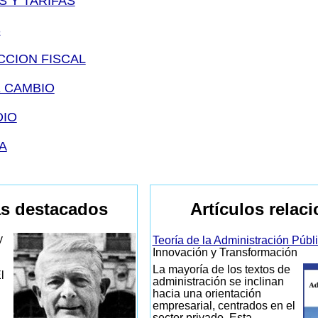
S Y TARIFAS
S
CCION FISCAL
E CAMBIO
DIO
A
s destacados
Artículos relac
y
Teoría de la Administración Públ
Innovación y Transformación
La mayoría de los textos de
l
administración se inclinan
hacia una orientación
empresarial, centrados en el
sector privado. Esta