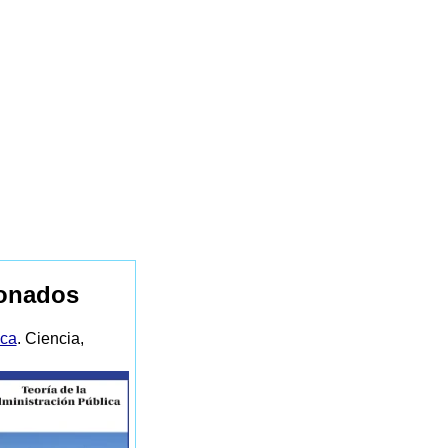
ionados
ica
. Ciencia,