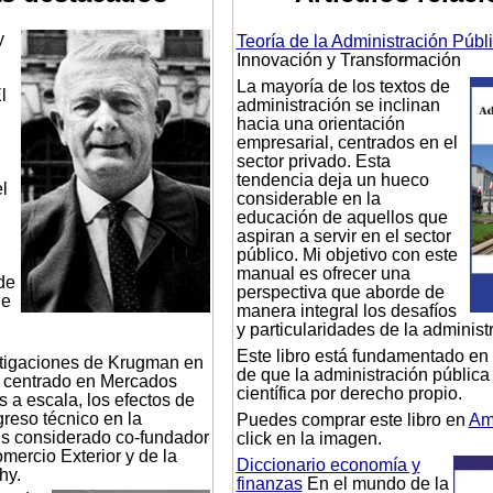
y
Teoría de la Administración Públ
Innovación y Transformación
La mayoría de los textos de
l
administración se inclinan
hacia una orientación
empresarial, centrados en el
sector privado. Esta
tendencia deja un hueco
l
considerable en la
educación de aquellos que
aspiran a servir en el sector
público. Mi objetivo con este
manual es ofrecer una
de
perspectiva que aborde de
de
manera integral los desafíos
y particularidades de la administ
Este libro está fundamentado en 
tigaciones de Krugman en
de que la administración pública
n centrado en Mercados
científica por derecho propio.
s a escala, los efectos de
greso técnico en la
Puedes comprar este libro en
Am
s considerado co-fundador
click en la imagen.
mercio Exterior y de la
Diccionario economía y
hy.
finanzas
En el mundo de la