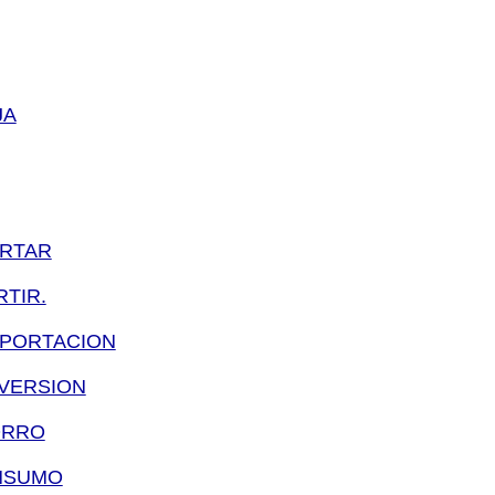
JA
ORTAR
RTIR.
MPORTACION
NVERSION
ORRO
NSUMO