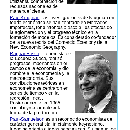
utilizar su combinación de
recursos nacionales de
manera eficiente.
Paul Krugman
Las investigaciones de Krugman en
teoría económica se han centrado en Mercados
Imperfectos, rendimientos a escala, los efectos de
la aglomeración y el progreso técnico en la
formación de modelos. Es considerado co-fundador
de la nueva teoría del Comercio Exterior y de la
New Economic Geography.
Ragnar Frisch
Economista de
la Escuela Sueca, realizó
progresos importantes en el
campo de la economía, y dio
nombre a la econometría y la
macroeconomía. Sus
contribuciones teóricas en
econometría se centraron en
series de tiempo y en la
regresión lineal.
Posteriormente, en 1965
contribuyó a formalizar la
teoría de la producción.
Paul-Samuelson
es un reconocido economista de
carácter generalista, inicialmente keynesiano,
luego se orienta a ideas neoclásicas. Su manual de